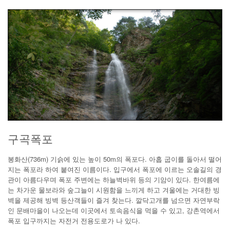
구곡폭포
봉화산(736m) 기슭에 있는 높이 50m의 폭포다. 아홉 굽이를 돌아서 떨어
지는 폭포라 하여 붙여진 이름이다. 입구에서 폭포에 이르는 오솔길의 경
관이 아름다우며 폭포 주변에는 하늘벽바위 등의 기암이 있다. 한여름에
는 차가운 물보라와 숲그늘이 시원함을 느끼게 하고 겨울에는 거대한 빙
벽을 제공해 빙벽 등산객들이 즐겨 찾는다. 깔닥고개를 넘으면 자연부락
인 문배마을이 나오는데 이곳에서 토속음식을 먹을 수 있고, 강촌역에서
폭포 입구까지는 자전거 전용도로가 나 있다.