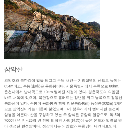
삼악산
의암호와 북한강에 발을 담그고 우뚝 서있는 기암절벽의 산으로 높이는
654m이고, 주봉(主峰)은 용화봉이다. 서울특별시에서 북쪽으로 80km,
춘천시에서 남서쪽으로 10km 떨어진 지점에 있다. 경춘국도의 의암댐
바로 서쪽에 있으며, 북한강으로 흘러드는 강변을 끼고 남쪽으로 검봉산·
봉화산이 있다. 주봉이 용화봉과 함께 청운봉(546m)·등선봉(632m) 3개이
므로 삼악산이라는 이름이 붙었으며, 3개 봉우리에서 뻗어내린 능선이
암봉을 이룬다. 산을 구성하고 있는 주 암석은 규암의 일종으로, 약 5억
7000만 년 전∼25억 년 전에 퇴적된 사암(砂岩)이 높은 온도와 압력을 받
아 생성된 변성암이다. 정상에서는 의암호와 북한강이 내려다보인다.