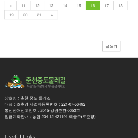
«
11
12
13
14
15
16
17
18
19
20
21
»
글쓰기
상호명 : 춘천 중도 물레길
대표 : 조춘경 사업자등록번호 : 221-07-56492
통신판매신고번호 : 2015-강원춘천-0053호
입금계좌안내 : 농협 204-12-421191 예금주(조춘경)
Useful Links