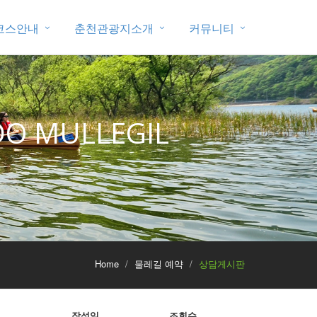
코스안내
춘천관광지소개
커뮤니티
O MULLEGIL
Home
물레길 예약
상담게시판
작성일
조회수