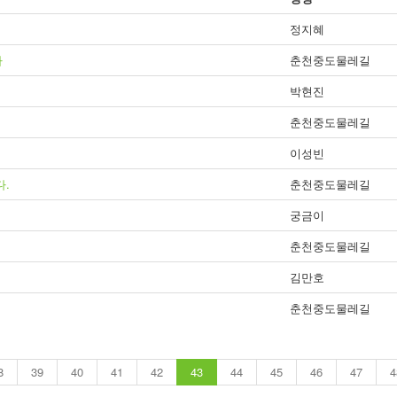
정지혜
다
춘천중도물레길
박현진
춘천중도물레길
이성빈
다.
춘천중도물레길
궁금이
춘천중도물레길
김만호
춘천중도물레길
8
39
40
41
42
43
44
45
46
47
4