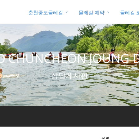
춘천중도물레길
물레길 예약
물레길 
O CHUNCHEON JOUNG D
상담게시판
성명