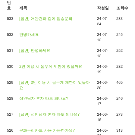
번
호
제목
작성일
조회수
533
[답변] 애완견과 같이 탑승문의
24-07-
283
24
532
안녕하세요
24-07-
245
12
531
[답변] 안녕하세요
24-07-
252
12
530
2인 이용 시 몸무게 제한이 있을까요
24-06-
282
19
529
[답변] 2인 이용 시 몸무게 제한이 있을까
24-06-
465
요
20
528
성인남자 혼자 타도 되나요?
24-06-
246
17
527
[답변] 성인남자 혼자 타도 되나요?
24-06-
273
18
526
문화누리카드 사용 가능한가요?
24-05-
313