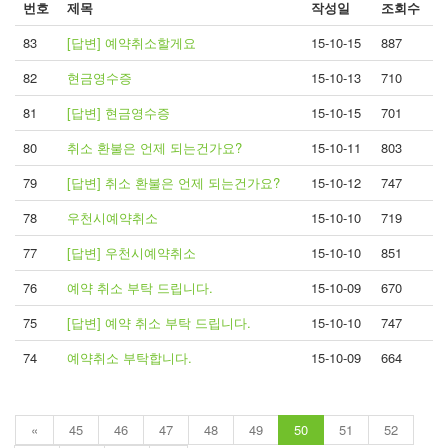
번호
제목
작성일
조회수
83
[답변] 예약취소할게요
15-10-15
887
82
현금영수증
15-10-13
710
81
[답변] 현금영수증
15-10-15
701
80
취소 환불은 언제 되는건가요?
15-10-11
803
79
[답변] 취소 환불은 언제 되는건가요?
15-10-12
747
78
우천시예약취소
15-10-10
719
77
[답변] 우천시예약취소
15-10-10
851
76
예약 취소 부탁 드립니다.
15-10-09
670
75
[답변] 예약 취소 부탁 드립니다.
15-10-10
747
74
예약취소 부탁합니다.
15-10-09
664
«
45
46
47
48
49
50
51
52