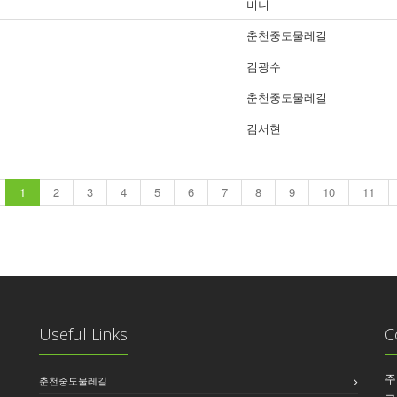
비니
춘천중도물레길
김광수
춘천중도물레길
김서현
1
2
3
4
5
6
7
8
9
10
11
Useful Links
C
주
춘천중도물레길