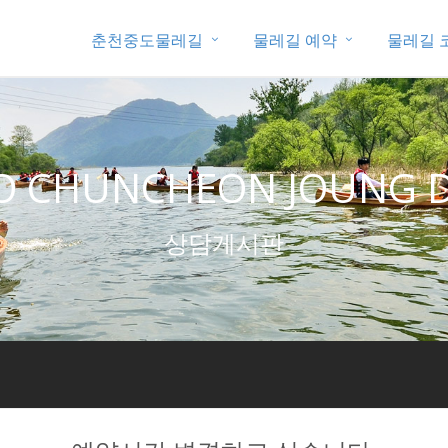
춘천중도물레길
물레길 예약
물레길 
O CHUNCHEON JOUNG D
상담게시판