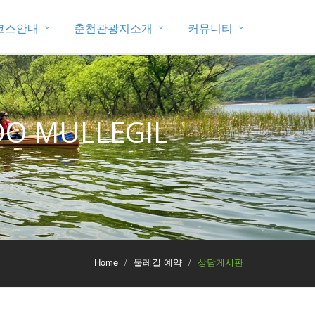
코스안내
춘천관광지소개
커뮤니티
O MULLEGIL
Home
물레길 예약
상담게시판